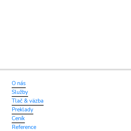
Icons provided by
fontawesome.com
O nás
Služby
Tlač & väzba
Preklady
Ceník
Reference