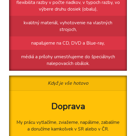
flexibilita razby v počte riadkov, v typoch razby, vo
výbere druhu dosiek (obalu),
kvalitný materiál, vyhotovenie na vlastných
strojoch,
napaľujeme na CD, DVD a Blue-ray,
médiá a prílohy umiestňujeme do špeciálnych
nalepovacích obálok.
Když je vše hotovo
Doprava
My prácu vytlačíme, zviažeme, napálime, zabalíme
a doručíme kamkoľvek v SR alebo v ČR.