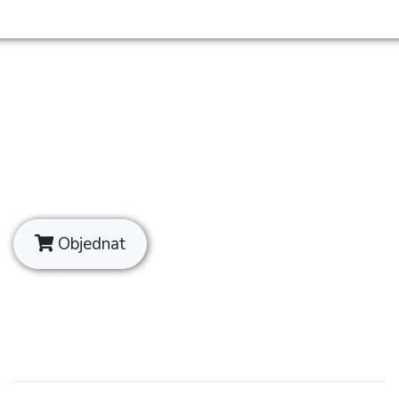
Korektúra bakalárska práca
Údernická 10, 851 01 Bratislava – Petržalka
+421 951 161 873
info@korekturabakalarskapraca.sk
Objednat
Ďalšie info
Obchodné podmienky
GDPR