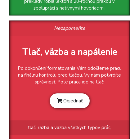
preklady robia lektori s 20-ročnou praxou v
spolupráci s natívnymi hovoriacimi.
Nezapomeňte
Tlač, väzba a napálenie
Po dokončení formátovania Vám odošleme prácu
na finálnu kontrolu pred tlačou. Vy nám potvrdíte
správnosť. Pote praca ide na tlač.
Objednať
tlač, razba a väzba všetkých typov prác,